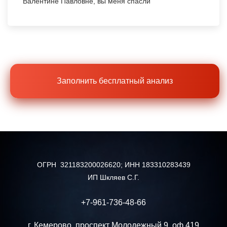
Валентине Павловне, вы меня спасли
Заполнить бесплатный анализ
ОГРН 321183200026620; ИНН 183310283439
ИП Шкляев С.Г.
+
7-961-736-48-66
г. Кемерово, проспект Молодежный 9, оф 419