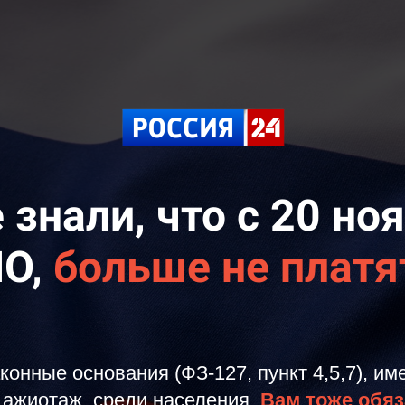
 знали, что с 20 но
МО,
больше не платя
аконные основания (ФЗ-127, пункт 4,5,7), им
 ажиотаж, среди населения.
Вам тоже обяз