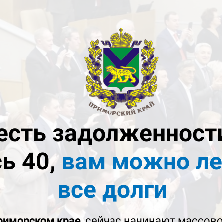
 есть задолженност
ь 40,
вам можно
ле
все долги
риморском крае
, сейчас начинают массов