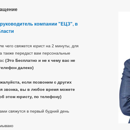
ращение
 руководитель компании "ЕЦЗ", в
бласти
е чего свяжется юрист на 2 минуты, для
а также передаст вам персональные
час
(Это Бесплатно и не к чему вас не
телефон далеко)
ожалуйста, если позвоним с других
я звонка, вы в любое время можете
об этом юристу, по телефону)
вами свяжутся в первый будний день
мывако