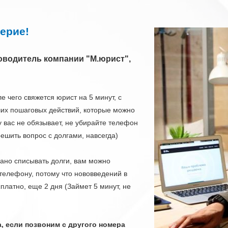
ерие!
ководитель компании "М.юрист",
 чего свяжется юрист на 5 минут, с
ших пошаговых действий, которые можно
у вас не обязывает, не убирайте телефон
ешить вопрос с долгами, навсегда)
рано списывать долги, вам можно
телефону, потому что нововведений в
платно, еще 2 дня (Займет 5 минут, не
а, если позвоним с другого номера