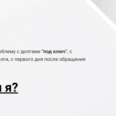
облему с долгами
"под ключ"
, с
олги, с первого дня после обращения
 я?